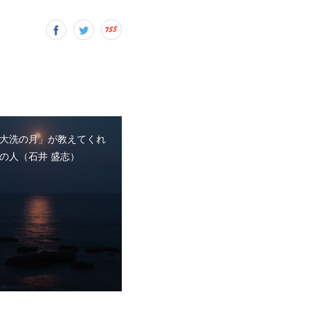
大洗の月」が教えてくれ
の人（石井 盛志）