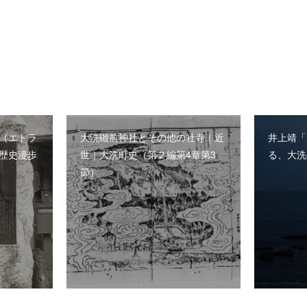
（エトラ
大洗磯前神社とその他の社寺｜近
井上靖「
歴史漫歩
世｜大洗町史（第２編第4章第3
る、大洗
節）