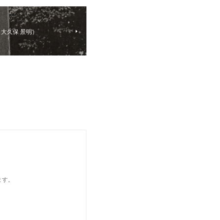
大久保 景明）
ます。