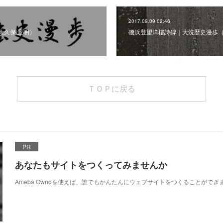
2017.09.09 02:46
大久保 景明）
磯浜登望洋樓詩碑｜大洗歴史漫歩（
ＴＯＰに戻る
PR
あなたもサイトをつくってみませんか
Ameba Owndを使えば、誰でもかんたんにウェブサイトをつくることができ