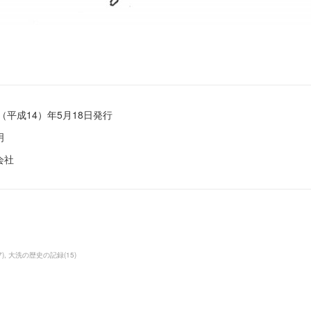
（平成14）年5月18日発行
明
会社
7
)
大洗の歴史の記録
(
15
)