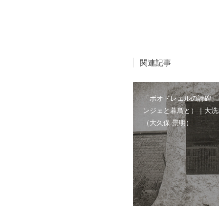
関連記事
「ボオドレェルの詩碑」
ンジェと暮鳥と）｜大洗
（大久保 景明）