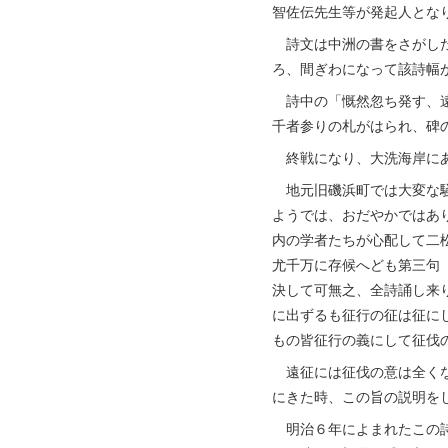
智佐伝先生等が発起人とな
詩文は中洲の書をさがした
ろ、間ぎわになって該詩幅
詩中の「慨然忽ち発す、遠
千者参りの札がはられ、碑
終戦になり、大洗海岸にあ
地元旧磯浜町では大変な騒
ようでは、おだやかではあ
内の学者たちが心配して二
尤千万に存候へども第三句
決して可無之、全詩誦し来
に出ずるも征行の征は征に
もの皆征行の義にして征伐
遠征には征伐の意は全くな
にきた時、この旨の説明を
明治６年によまれたこの詩