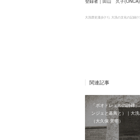
登録者｜田山 久子(ONCA)
大洗歴史漫歩
(
11
)
大洗の文化の記録
(
1
関連記事
「ボオドレェルの詩碑」
ンジェと暮鳥と）｜大洗
（大久保 景明）