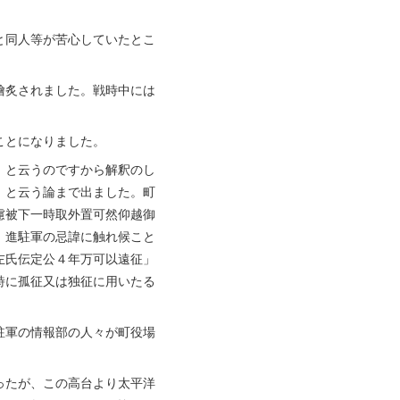
と同人等が苦心していたとこ
膾炙されました。戦時中には
ことになりました。
」と云うのですから解釈のし
、と云う論まで出ました。町
慮被下一時取外置可然仰越御
、進駐軍の忌諱に触れ候こと
左氏伝定公４年万可以遠征」
詩に孤征又は独征に用いたる
駐軍の情報部の人々が町役場
ったが、この高台より太平洋