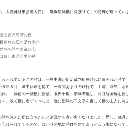
、大洗神社東参道入口に「磯浜望洋樓に登ぼりて」の詩碑が建ってい
登る百尺海湾の楼
何れの辺か是れ米州
然忽ち発す遠征の志
は白し東洋万里の秋
云われているこの詩は、三島中洲が新治裁判所長時代に造られた詩で
治６年８月、暑中休暇を得て、一週間あまりの旅行で、土浦、浮島、水
の作。「祠前の一酒楼に投宿、眼界千里、浩洋際無し、長谷経国称を投
わく、以て樓に名づくべしと。逐に望洋の二文字を書して樓の主人に与
詩を詠んだ所に立ちたいと来洗する者が多くなりました。而し、歳月
も忘れられてくるので、ゆかりの地に詩碑を建てようと云う事になって