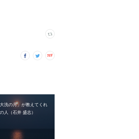
大洗の月」が教えてくれ
の人（石井 盛志）