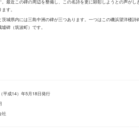
す。最近この碑の周辺を整備し、この名詩を更に顕彰しようとの声がし
ります。
茨城県内には三島中洲の碑が三つあります。一つはこの磯浜望洋楼詩
城墟碑（筑波町）です。
（平成14）年5月18日発行
明
会社