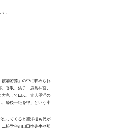
ます。
「霞浦游藻」の中に収められ
郷、香取、銚子、鹿島神宮、
じ大息して曰ふ、古人望洋の
ふ、酔後一絶を得」という小
がたってくると望洋樓も代が
、二松学舎の山田準先生や那