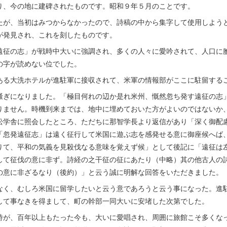
り、今の地に建碑されたものです。昭和９年５月のことです。
が、当初はみつからなかったので、詩稿の中から集字して使用しよう
が発見され、これを刻したものです。
征の志」が戦時中大いに強調され、多くの人々に愛吟されて、人口に
の字が読めない位でした。
る大洗ホテルが進駐軍に接収されて、米軍の情報部がここに駐留する
ぎになりました。「極目何れの辺か是れ米州、慨然忽ち発す遠征の志
りません。時機到来までは、地中に埋めておいた方がよいのではないか
松学舎に照会したところ、ただちに那智学長より返信があり「深く御配
「忽発遠征志」は遠く征行して米国に遊ぶ志を感発せる意に御座候へば
りて、平和の気義を見殺伐なる意味を覚えず候」として後記に「遠征は
して征伐の意に非ず。詩経の之干征の征にあたり（中略）其の他古人の
の意に非ざるなり（後約）」と云う誠に明解な回答をいただきました。
く、むしろ米国に留学したいと云う意であろうと云う事になった。進
して事なきを得まして、町の幹部一同大いに安堵した次第でした。
が、百年以上もたった今も、大いに愛唱され、周囲に旅館こそ多くな