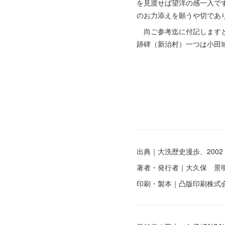
を見渡せば望洋の感一入で
のお力添えを願うや切であ
尚ご参考迄に付記しますと
跡碑（新治村）一つは小田
出典｜大洗歴史漫歩、2002
著者・発行者｜大久保 景
印刷・製本｜凸版印刷株式