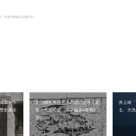
7
)
大洗の歴史の記録
(
15
)
（エトラ
大洗磯前神社とその他の社寺｜近
井上靖「
歴史漫歩
世｜大洗町史（第２編第4章第3
る、大洗
節）