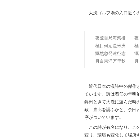
大洗ゴルフ場の入口近くの
夜登百尺海湾楼 夜
極目何辺是米洲 極目
慨然忽発遠征志 慨
月白東洋万里秋 月
近代日本の漢詩中の傑作と
ています。詩は着任の年明
鉾田ときて大洗に遊んだ時
歎、豈比を謂ふかと、余曰
序がついています。
この詩が有名になり、この
変り、環境も変化して場所