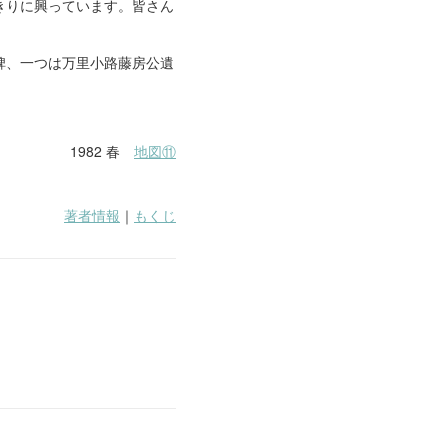
きりに興っています。皆さん
碑、一つは万里小路藤房公遺
1982 春
地図⑪
著者情報
｜
もくじ