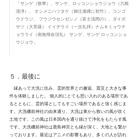
「サンゲ（散華）、サンゲ、ロッコンショウジョウ（六根
清浄）、 オシメニハツタケ（御注連縄に初竹）、コンゴ
ウドウジ、 フウジウセンゼンノ（富士浅間の）、ダイボ
サツ（大菩薩） イイヂライ（一次礼拝）ナムキミョウチ
ョウライ（南無帰命頂礼） サンゲ、サンゲ ロッコンショ
ウジョウ」
５．最後に
縁あって大洗に住み、霊的世界との邂逅、震災と大きな事
件を体験しました。 個人的にとても思い入れのある場所であ
るとともに、霊的場としてもすごい場所であると強く感じま
す。大洗磯前神社の由来通り、大洗は東から救いの風が吹く
土地です。この風は日本国内を通り抜けて浄化をもたらす風
です。大洗磯前神社は鹿島神宮とも縁が深く、大地とも繋が
っております。最近はアニメの影響もあり、多くの人が訪れ