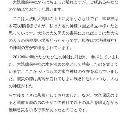
大洗磯前神社からはちょっと離れますが、ご縁ある神社な
ので触れておこうと思います。
ここは大洗町大貫町の山上にある小さな社です。御祭神は
木花咲耶姫様ですが、私は大地の神様（国之常立神様）だと
思っています。大洗の大久保氏の書籍によればここは昔大洗
の人々の信仰厚い場所だったそうです。現在は大洗磯前神社
の神職の方が管理をされています。
2010年の時はたびたびこの神社に呼ばれ、参拝していまし
た。大洗磯前神社の水を清めの水として持参したのを覚えて
います。ここからいつも国之常立神様の存在を感じていまし
た。震災の際は奥宮が崩れてしまい残念に思いつつも、大地
の神様がもた
らす凄まじさに呆然としておりました。なお、大久保氏のよ
ると戦前５歳の男の子がこの神社で以下の真言を唱えながら
無病息災を祈る行事があったとのことです。