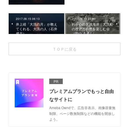
2017.09.15 06:13
2017.09.14 23:49
井上靖「大洗の月」が教え
わが心の大洗海岸｜大洗町
てくれる、大洗の人（石井
の歴史と自然を楽しむ会
盛志）
（田山 久子）
ＴＯＰに戻る
PR
プレミアムプランでもっと自由
なサイトに
Ameba Owndで、広告非表示、画像容量無
制限、ページ数無制限などの機能を開放し
よう。