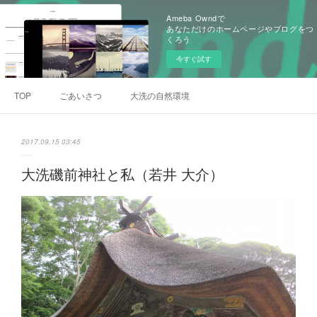
Ameba Owndで
あなただけのホームページやブログをつ
くろう
今すぐ試す
TOP
ごあいさつ
大洗の自然環境
2017.09.15 03:45
大洗磯前神社と私（若井 大介）