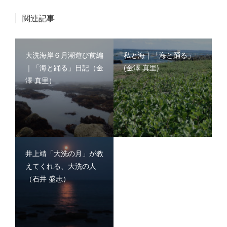
関連記事
大洗海岸６月潮遊び前編
私と海｜「海と踊る」
｜「海と踊る」日記（金
(金澤 真里)
澤 真里）
井上靖「大洗の月」が教
えてくれる、大洗の人
（石井 盛志）