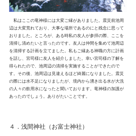
私はここの竜神様には大変ご縁がありました。震災前池周
辺は大変荒れており、大事な場所であるのにと残念に思って
おりました。ところが、ある時私の友人が参拝の際、ここを
清掃し清めたいと言ったのです。友人は仲間を集めて池周辺
を清掃する計画を立てました。私もご縁ある神職の方に計画
を話し、宮司様に友人を紹介しました。幸い宮司様の了解を
得られたので、池周辺の清掃を実施することができたので
す。その後、池周辺は見違えるほど綺麗になりました。震災
の際には水不足になりましたが、境内から湧き出る水が大洗
の人々の飲用水になったと聞いております。竜神様の加護が
あったのでしょう。ありがたいことです。
４．浅間神社（お富士神社）