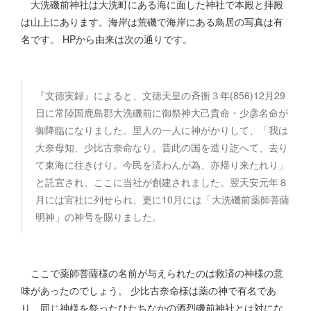
大洗磯前神社は大洗町にある海に面した神社で本殿と拝殿
は山上にあります。海岸は荒磯で海岸にある鳥居の写真は有
名です。 HPから由来は次の通りです。
『文徳実録』によると、文徳天皇の斉衡３年(856)12月29
日に常陸国鹿島郡大洗磯前に御祭神大己貴命・少彦名命が
御降臨になりました。里人の一人に神がかりして、「我は
大奈母知、少比古奈命なり。昔此の国を造り訖へて、去り
て東海に往きけり。今民を済わんが為、亦帰り来たれり」
と託宣され、ここに当社が創建されました。翌天安元年８
月には官社に列せられ、更に10月には「大洗磯前薬師菩薩
明神」の神号を賜りました。
ここで薬師菩薩様の名前が与えられたのは救済の神様の意
味があったのでしょう。 少比古奈命様は薬の神で有名であ
り、同じ神様を祭ったひたちなかの酒烈磯前神社とは対にな