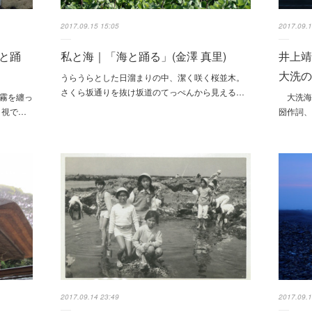
2017.09.15 15:05
2017.09.1
と踊
私と海｜「海と踊る」(金澤 真里)
井上
大洗の
うらうらとした日溜まりの中、潔く咲く桜並木。
さくら坂通りを抜け坂道のてっぺんから見える…
い霧を纏っ
大洗海
目視で…
圀作詞
2017.09.14 23:49
2017.09.1