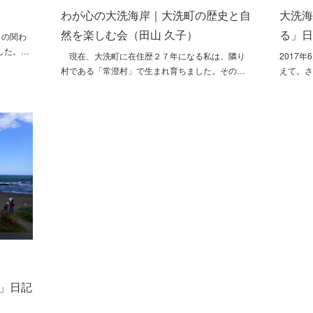
）
わが心の大洗海岸｜大洗町の歴史と自
大洗
然を楽しむ会（田山 久子）
る」日
との関わ
した。…
現在、大洗町に在住歴２７年になる私は、隣り
2017
村である「常澄村」で生まれ育ちました。その…
えて。
」日記