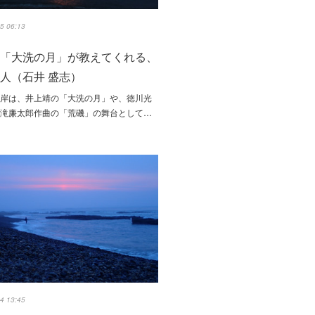
5 06:13
靖「大洗の月」が教えてくれる、
人（石井 盛志）
岸は、井上靖の「大洗の月」や、徳川光
、滝廉太郎作曲の「荒磯」の舞台として…
4 13:45