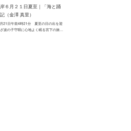
海岸６月２１日夏至｜「海と踊
記（金澤 真里）
年6月21日午前4時21分 夏至の日の出を迎
さざ波の子守唄に心地よく眠る宮下の旅…