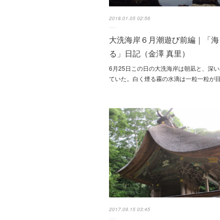
2018.01.05 02:56
大洗海岸６月潮遊び前編｜「海
る」日記（金澤 真里）
6月25日この日の大洗海岸は朝凪と、深
ていた。白く煙る霧の水滴は一粒一粒が
2017.09.15 03:45