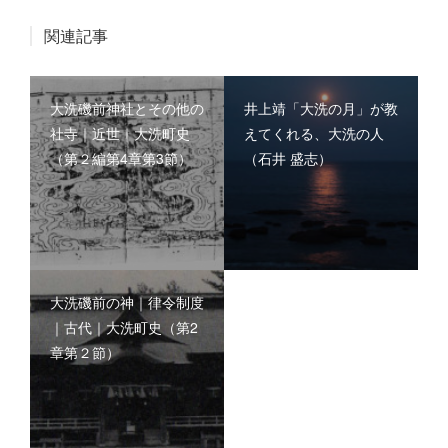
関連記事
大洗磯前神社とその他の
井上靖「大洗の月」が教
社寺｜近世｜大洗町史
えてくれる、大洗の人
（第２編第4章第3節）
（石井 盛志）
大洗磯前の神｜律令制度
｜古代｜大洗町史（第2
章第２節）