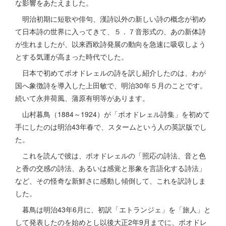
な影響をあたえました。
明治初期に短歌や俳句、漢詩以外の新しい詩の概念が初め
て日本詩の世界に入ってきて、５．７音形式の、あの新体詩
が生れましたが、以来西欧詩発展の動向を急速に吸収しよう
とする気運が高まった時代でした。
日本で初めてボオドレェルの詩を訳し紹介したのは、わが
国へ象徴詩を導入した上田敏で、明治30年５月のことです。
続いて永井荷風、蒲原有明等があります。
山村暮鳥（1884～1924）が「ボオドレェル詩集」を初めて
手にしたのは明治43年春で、スタームという人の英訳版でし
た。
これを読んで彼は、ボオドレェルの「照応の詩法、音と色
と香の交感の詩法、あるいは感覚と形象を言語化する詩法」
など、その怪奇な新鮮さに感動し傾倒して、これを訳詩しま
した。
暮鳥は明治43年6月に、初訳「エトランジェ」を「旅人」と
して発表したのを始めとし以後大正2年9月までに、ボオドレ