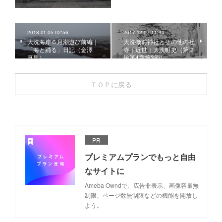
2018.01.05 02:56
2017.12.07 11:40
大洗海岸６月潮遊び前編｜
大洗磯前神社とその他の社
「海と踊る」日記（金澤
寺｜近世｜大洗町史（第２
真里）
編第4章第3節）
ＴＯＰに戻る
PR
プレミアムプランでもっと自由
なサイトに
Ameba Owndで、広告非表示、画像容量無
制限、ページ数無制限などの機能を開放し
よう。