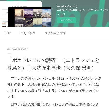
Ameba Owndで
あなただけのホームページやブログをつ
くろう
今すぐ試す
TOP
ごあいさつ
大洗の自然環境
2017.12.28 22:40
「ボオドレェルの詩碑」（エトランジェと
暮鳥と）｜大洗歴史漫歩（大久保 景明）
フランスの詩人ボオドレェル（1821～1867）の詩碑が大洗
神社の真下、大洗美術館入口の路傍に建っています。碑には
ボオドレェルの散文詩「エトランジェ」が原文で刻されてい
ます。
日本近代詩の黎明期にボオドレェルの詩は日本詩壇に大き