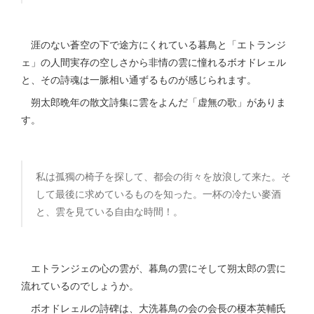
涯のない蒼空の下で途方にくれている暮鳥と「エトランジ
ェ」の人間実存の空しさから非情の雲に憧れるボオドレェル
と、その詩魂は一脈相い通ずるものが感じられます。
朔太郎晩年の散文詩集に雲をよんだ「虚無の歌」がありま
す。
私は孤獨の椅子を探して、都会の街々を放浪して来た。そ
して最後に求めているものを知った。一杯の冷たい麥酒
と、雲を見ている自由な時間！。
エトランジェの心の雲が、暮鳥の雲にそして朔太郎の雲に
流れているのでしょうか。
ボオドレェルの詩碑は、大洗暮鳥の会の会長の榎本英輔氏