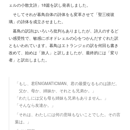
ェルの小散文詩」18篇を訳し発表しました。
そしてそれが暮鳥自体の詩体をも変革させて「聖三稜玻
璃」の詩体を成立させました。
暮鳥の訳詩はいろいろ批判もありましたが、詩人のするど
い感受性で、敏感にボオドレェルの心をつかんだすぐれた訳
ともいわれています。暮鳥はエトランジェの訳を何回も書き
改めて、始めは「旅人」と訳しましたが、最終的には「変り
者」と訳出しました。
「もし、君ENIGMATICMAN、君の最愛なるものは誰だ。
父か、母か、姉妹か、それとも兄弟か。」
「わたしには父も母も姉妹も兄弟もありません。」
「そんなら友達か。」
「それは、わたしには何の意味もないことでした。その言
葉は。」