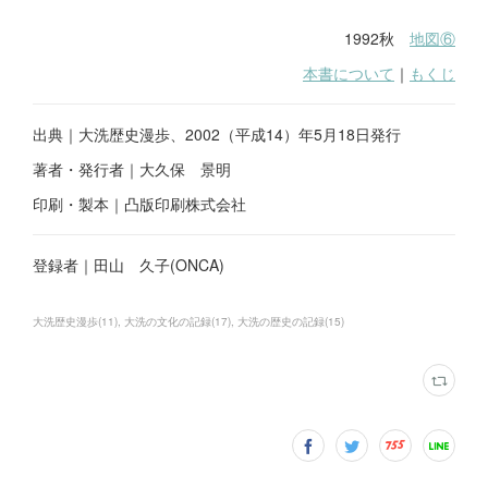
1992秋
地図⑥
本書について
｜
もくじ
出典｜大洗歴史漫歩、2002（平成14）年5月18日発行
著者・発行者｜大久保 景明
印刷・製本｜凸版印刷株式会社
登録者｜田山 久子(ONCA)
大洗歴史漫歩
(
11
)
大洗の文化の記録
(
17
)
大洗の歴史の記録
(
15
)