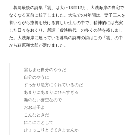
暮鳥最後の詩集「雲」は大正13年12月、大洗海岸の自宅で
なくなる直前に校了しました。大洗での4年間は、妻子三人を
養いながら療養を続ける貧しい生活の中で、精神的には充実
した日々をおくり、所謂「虚淡時代」の多くの詩を残しまし
た。大洗海岸に建っている暮鳥の詩碑の詩はこの「雲」の中
から萩原朔太郎が選びました。
雲もまた自分のやうだ
自分のやうに
すっかり途方にくれているのだ
あまりにあまりにひろすぎる
涯のない蒼空なので
おお老子よ
こんなときだ
にこにことして
ひょっこりとでてきませんか