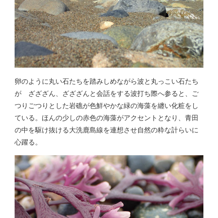
卵のように丸い石たちを踏みしめながら波と丸っこい石たち
が ざざざん、ざざざんと会話をする波打ち際へ参ると、ご
つりごつりとした岩礁が色鮮やかな緑の海藻を纏い化粧をし
ている。ほんの少しの赤色の海藻がアクセントとなり、青田
の中を駆け抜ける大洗鹿島線を連想させ自然の粋な計らいに
心躍る。