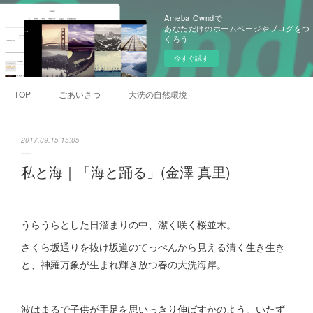
Ameba Owndで
あなただけのホームページやブログをつ
くろう
今すぐ試す
TOP
ごあいさつ
大洗の自然環境
2017.09.15 15:05
私と海｜「海と踊る」(金澤 真里)
うらうらとした日溜まりの中、潔く咲く桜並木。
さくら坂通りを抜け坂道のてっぺんから見える清く生き生き
と、神羅万象が生まれ輝き放つ春の大洗海岸。
波はまるで子供が手足を思いっきり伸ばすかのよう。いたず