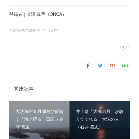
登録者｜金澤 真里（ONCA）
大洗の自然の記録
(
12
)
エッセイ
(
7
)
関連記事
大洗海岸６月潮遊び前編
井上靖「大洗の月」が教
｜「海と踊る」日記（金
えてくれる、大洗の人
澤 真里）
（石井 盛志）