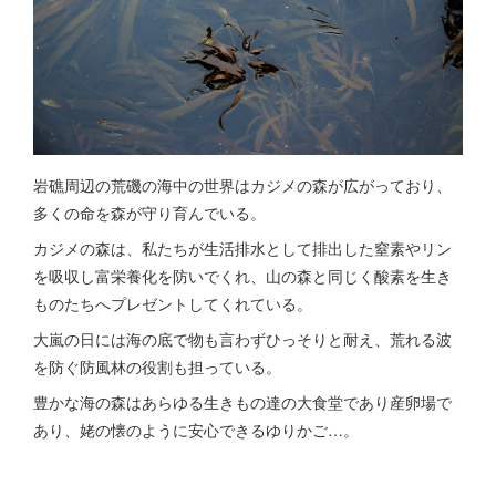
岩礁周辺の荒磯の海中の世界はカジメの森が広がっており、
多くの命を森が守り育んでいる。
カジメの森は、私たちが生活排水として排出した窒素やリン
を吸収し富栄養化を防いでくれ、山の森と同じく酸素を生き
ものたちへプレゼントしてくれている。
大嵐の日には海の底で物も言わずひっそりと耐え、荒れる波
を防ぐ防風林の役割も担っている。
豊かな海の森はあらゆる生きもの達の大食堂であり産卵場で
あり、姥の懐のように安心できるゆりかご…。