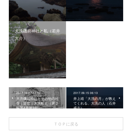
大洗磯前神社と私（若井
大介）
2017.12.07 11:40
2017.09.15 06:13
大洗磯前神社とその他の社
井上靖「大洗の月」が教え
寺｜近世｜大洗町史（第２
てくれる、大洗の人（石井
編第4章第3節）
盛志）
ＴＯＰに戻る