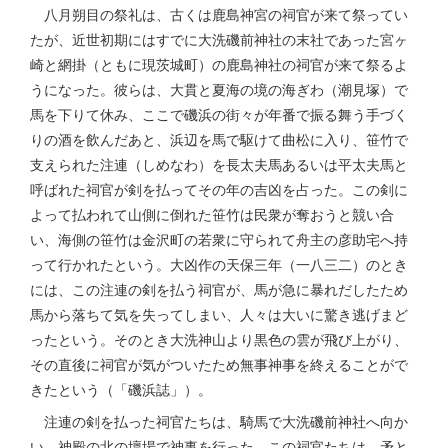
八月朔目の祭礼は、古くは鹿島神宮の祠官が来て祭ってい
たが、近世初期にはすでに大洗磯前神社の末社であった宮ヶ
崎と網掛（ともに現茨城町）の鹿島神社の祠官が来て祭るよ
うになった。彼らは、大貫と夏海の境の海ぎわ（潮見塚）で
馬を下りて休み、ここで磯浜の街々が年番で振る舞う手づく
りの酒を飲んだあと、浜辺を馬で駆けて曲松に入り、笹竹で
支えられた注連（しめなわ）を長太夫馬あるいは平太夫馬と
呼ばれた祠官が剣を払ってその年の吉凶を占った。この剣に
よって払われて山側に倒れた笹竹は民衆が奪おうと競い合
い、海側の笹竹は金沢町の若衆に守られて舟主の彦助宅へ持
って行かれたという。大凶作の天保三年（一八三二）のとき
には、この注連の剣を払う祠官が、馬が急に暴れだしたため
馬から落ちて気を失ってしまい、人々は大いに驚き逃げまど
ったという。そのとき大洗神山より黒色の雲が飛び上がり、
その直後に祠官が気がついたため無事神事を終えることがで
きたという（「磯浜誌」）。
注連の剣を払った祠官たちは、騎馬で大洗磯前神社へ向か
い、神殿の北の壇場で神事を行った。この祠官たちは、矛と