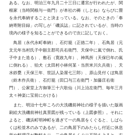
ある。なお、明治三年九月二十三日に遷宮が行われたが、関
根家（当時関根与一衛門）が本社の褥（しとね）ならびに畳
を永代奉納することと決まっている。なお、そのときの「奉
納寄附目録」の写しが「磯浜誌」に記されているが、当時の
境内の様子を知ることができるので次に記しておく。
鳥居（永代永町奉納）、石灯籠（正徳二年）、石鳥居（元
文元年当村氏子中願主郡司兵右衛門、天保中に嵐で倒れ、氏
子中また造る）、敷石（寛政九年）、神馬所（天保巳年の嵐
に倒れる）、狛犬（太田村小林何某・当所米川久兵衛）、天
水鉄甕（天保三年、世話人染屋七三郎）、原山見付くぼ鳥居
（鈴木作兵衛）、石灯籠（田囗与三右衛門・加藤庄右衛
門）、公家堂上方御筆三十六歌仙（川上治左衛門、毎年三月
太々神楽に宝前にかける）
また、明治十七年ころの大洗磯前神社の様子を描いた版画
刷絵大洗磯前神社真景図が残っている（上図参照）。それに
よると、磯浜町明神町を過ぎて一の鳥居をくぐると、しばら
くは松並木のみであるが、二の鳥居下のみたらし付近に休息
所や料理店が数軒あり、二の鳥居をくぐり石段を上ると、右