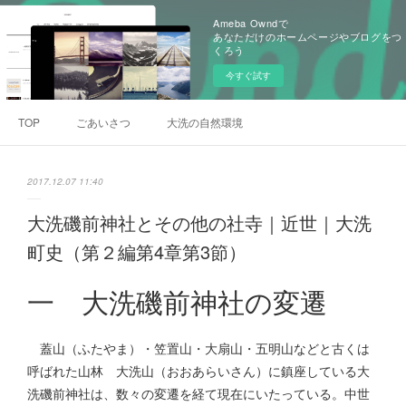
Ameba Owndで
あなただけのホームページやブログをつ
くろう
今すぐ試す
TOP
ごあいさつ
大洗の自然環境
2017.12.07 11:40
大洗磯前神社とその他の社寺｜近世｜大洗
町史（第２編第4章第3節）
一 大洗磯前神社の変遷
蓋山（ふたやま）・笠置山・大扇山・五明山などと古くは
呼ばれた山林 大洗山（おおあらいさん）に鎮座している大
洗磯前神社は、数々の変遷を経て現在にいたっている。中世