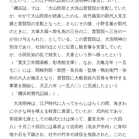
たという。この江戸時代以前の大洗明神の運営について、
「磯浜誌」では、「大山民部と大洗山普賢院が支配していた
が、やがて大山民部が絶家したのも、佐竹義宣の郡代人見主
膳と普賢院の支配となった。さらにその後、小野玄蕃が郡代
のときに、大塚大蔵へ祭礼免の三分の二、普賢院へ三分の一
が分け与えられた」としている。この普賢院は、大洗明神の
別当であり、社頭のほとりに位置し観音像を安置していた
が、小田氏知の乱で焼失し、天童という所へ移ったという
（「寛文三年開基帳」彰考館文庫）。なお、元亀元年（一五
七〇）には、関根刑部・助惣・長兵衛・監物・鴨右衛門・弥
作の六人が施主となり、普賢院に大般若経六百巻を寄付する
事業を開始し、天正八年（一五八〇）に完成したという
（「磯浜村暦代記録」）。
大洗明神は、江戸時代に入ってからしばらくの間、海ぎわ
に小さな祠を構える程度に衰退していたが、式内社であり、
常陸第七座としての格式だけは保って、慶安元年（一六四
八）十月二十四日には幕府より吉田村（現水戸市内）に朱印
地十石を下賜され、社中の竹木や諸役を免除された。このと