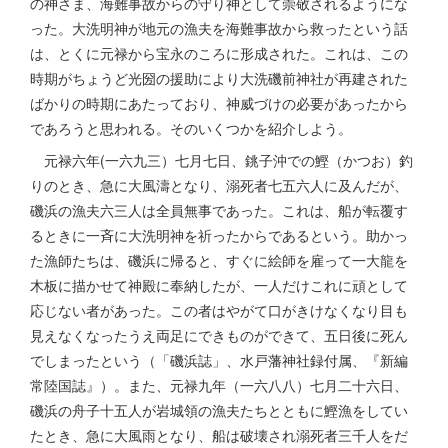
の神さま、海難事故からの守り神として崇敬されるようにな
った。大洗明神が地元の漁夫を海難事故から救ったという話
は、とくに元禄から宝永のころに形成された。これは、この
時期がちょうど光圀の援助により大洗磯前神社が再建された
ばかりの時期にあたっており、神威づけの必要があったから
であろうと思われる。そのいくつかを紹介しよう。
元禄六年(一六九三）七月七日、銚子沖での鰹（かつお）釣
りのとき、急に大風濤となり、溺死者七五六人に及んだが、
磯浜の漁夫六三人は全員無事であった。これは、船が転覆す
るときに一斉に大洗明神を祈ったからであるという。助かっ
た漁師たちは、磯浜に帰ると、すぐに絵師を雇って一大龍を
木板に描かせて神殿に奉納したが、一人だけこれに頑として
応じない者があった。この者はやがて口がきけなくなり目も
見えなくなったうえ両足にできものができて、五日後に死ん
でしまったという（「磯浜誌」、水戸藩神社録付属、『新編
常陸国誌』）。また、元禄九年（一六八八）七月二十六日、
磯浜の舟子十五人が岩城領の漁夫たちとともに鰹漁をしてい
たとき、急に大風雨となり、船は破壊され溺死者三千人をだ