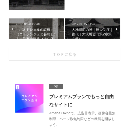
2017.12.28 22:40
2017.09.15 01:42
「ボオドレェルの詩碑」
大洗磯前の神｜律令制度｜
（エトランジェと暮鳥と）
古代｜大洗町史（第2章第
｜大洗歴史漫歩（大久保…
２節）
ＴＯＰに戻る
PR
プレミアムプランでもっと自由
なサイトに
Ameba Owndで、広告非表示、画像容量無
制限、ページ数無制限などの機能を開放し
よう。