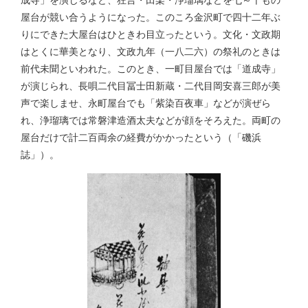
屋台が競い合うようになった。このころ金沢町で四十二年ぶ
りにできた大屋台はひときわ目立ったという。文化・文政期
はとくに華美となり、文政九年（一八二六）の祭礼のときは
前代未聞といわれた。このとき、一町目屋台では「道成寺」
が演じられ、長唄二代目冨士田新蔵・二代目岡安喜三郎が美
声で楽しませ、永町屋台でも「紫染百夜車」などが演ぜら
れ、浄瑠璃では常磐津造酒太夫などが顔をそろえた。両町の
屋台だけで計二百両余の経費がかかったという（「磯浜
誌」）。