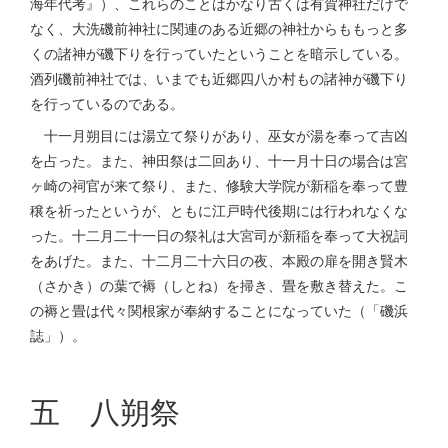
海年代考』）、これらのことはかなり古くは有賀神社だけで
なく、大洗磯前神社に関連のある近郷の神社からももっと多
くの諸神が磯下りを行っていたということを暗示している。
酒列磯前神社では、いまでも近郷四八か村もの諸神が磯下り
を行っているのである。
十一月朔目には湯立て祭りがあり、巫女が湯を奉って吉凶
を占った。また、神田祭は二回あり、十一月十日の場合は宮
ヶ崎の祠官が来て祭り、また、修験大学院が新稲を奉って豊
穣を祈ったというが、ともに江戸時代後期には行われなくな
った。十二月二十一日の祭礼は大宮司が新稲を奉って大祝詞
をあげた。また、十二月二十六日の夜、本殿の扉を開き賢木
（さかき）の葉で褥（しとね）を掃き、畳を敷き替えた。こ
の褥と畳は代々関根家が奉納することになっていた（「磯浜
誌」）。
五 八朔祭