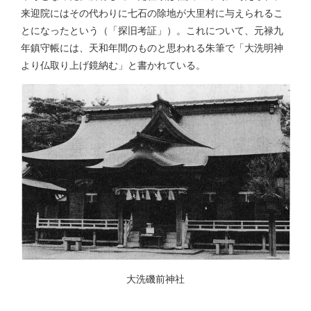
来迎院にはその代わりに七石の除地が大里村に与えられるこ
とになったという（「探旧考証」）。これについて、元禄九
年鎮守帳には、天和年間のものと思われる朱筆で「大洗明神
より仏取り上げ鏡納む」と書かれている。
大洗磯前神社