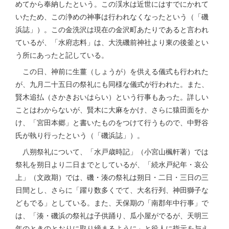
めてから奉納したという。この渓水は近世にはすでにかれて
いたため、この浄めの神事は行われなくなったという（「磯
浜誌」）。この金洗沢は現在の金沢町あたりであると言われ
ているが、「水府志料」は、大洗磯前神社より東の後釜とい
う所にあったと記している。
この日、神前に生薑（しょうが）を供える儀式も行われた
が、九月二十五日の祭礼にも同様な儀式が行われた。また、
賢木追払（さかきおいはらい）という行事もあった。詳しい
ことはわからないが、賢木に大麻をかけ、さらに猿田面をか
け、「宮田本郷」と書いたものをつけて行うもので、中野谷
氏が執り行ったという（「磯浜誌」）。
八朔祭礼について、「水戸歳時記」（小宮山楓軒著）では
祭礼を朔日より二日までとしているが、「続水戸紀年・哀公
上」（文政期）では、磯・湊の祭礼は朔日・二日・三日の三
日間とし、さらに「躍り数多くでて、大名行列、神田獅子な
どもでる」としている。また、天保期の「南郡年中行事」で
は、「湊・磯浜の祭礼は子供踊り、瓜小屋がでるが、天明三
年のときのとおりに取り締まるように」と役人に指示を与え