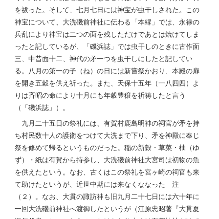
を祓った。そして、七月七日には神宝が虫干しされた。この
神宝について、大洗磯前神社に伝わる「本縁」では、永禄の
兵乱により神宝は二つの面を残しただけであとは焼けてしま
ったと記しているが、「磯浜誌」では虫干しのときに古作面
三、中昔面十二、神代の矛一つを虫干しにしたと記してい
る。八月の第一の子（ね）の日には新嘗祭かおり、本殿の扉
を開き五穀を供え祈った。また、天保十五年（一八四四）よ
りは斉昭の命により十月にも年穀豊穣を祈祷したと言う
（「磯浜誌」）。
九月二十五日の祭礼には、有賀村鹿島明神の祠官が矛を持
ち村民数十人の護衛をつけて大洗まで下り、矛を神殿に奉じ
祭を修めて帰るというものだった。稲の新穀・草菜・柚（ゆ
ず）・紙は有賀から持参し、大洗磯前神社大宮司は初物の魚
を供えたという。なお、古くはこの祭礼を宮ヶ崎の祠官も来
て助けたというが、近世中期には来なくななった 注
（２）。なお、大貫の諏訪神も旧九月二十七日には六十年に
一回大洗磯前神社へ渡御したというが（江原忠昭著『大貫夏