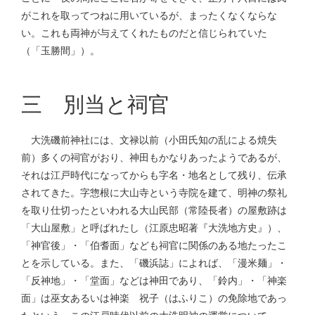
がこれを取ってつねに用いているが、まったくなくならな
い。これも両神が与えてくれたものだと信じられていた
（「玉勝間」）。
三 別当と祠官
大洗磯前神社には、文禄以前（小田氏知の乱による焼失
前）多くの祠官がおり、神田もかなりあったようであるが、
それは江戸時代になってからも字名・地名として残り、伝承
されてきた。字惣根に大山寺という寺院を建て、明神の祭礼
を取り仕切ったといわれる大山民部（常陸長者）の屋敷跡は
「大山屋敷」と呼ばれたし（江原忠昭著『大洗地方史』）、
「神官後」・「伯耆面」なども祠官に関係のある地たったこ
とを示している。また、「磯浜誌」によれば、「漫米麺」・
「反神地」・「堂面」などは神田であり、「鈴内」・「神楽
面」は巫女あるいは神楽 祝子（はふりこ）の免除地であっ