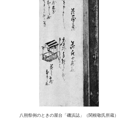
八朔祭例のときの屋台「磯浜誌」（関根敬氏所蔵）