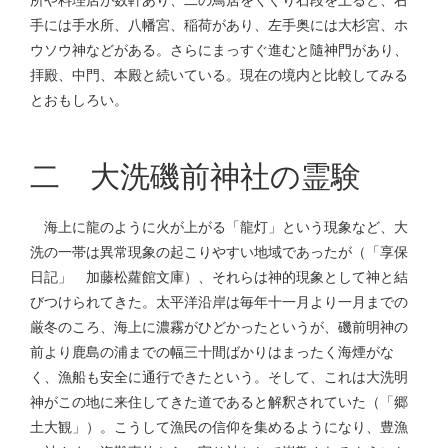
手には手水所、八幡宮、稲荷があり、左手奥には大杉宮、ホ
ウソウ神などがある。さらにまっすぐ進むと隨神門があり、
拝殿、中門、本殿と続いている。現在の境内と比較してみる
とおもしろい。
二 大洗磯前神社の霊験
海上に龍のように火が上がる「龍灯」という現象など、大
洗の一帯は異常現象の起こりやすい地域であったが（「享保
日記」 加藤松蘿館文庫）、それらは神的現象として神と結
びつけられてきた。太平洋沿岸は毎年十一月より一月までの
厳冬のころ、海上に濃霧がひどかったというが、磯前明神の
前より鹿島の浦までの幅三十間ばかりはまったく海煙がな
く、漁船も安全に通行できたという。そして、これは大洗明
神がこの地に来住してきた道であると解釈されていた（「郷
土大観」）。こうして漁民の信仰を集めるようになり、豊漁