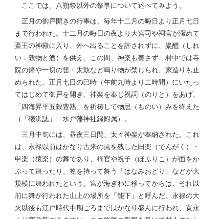
ここでは、八朔祭以外の祭事について述べてみよう。
正月の御戸開きの行事は、毎年十二月の晦日より正月七日
まで行われた。十二月の晦日の夜より大宮司や祠官が潔めて
斎王の神殿に入り、外へ出ることを許されずに、粢醴（しれ
い：穀物と酒）を供え、この間、神楽も奏さず、村中では寺
院の鐘や一切の笛・太鼓など鳴り物が禁じられ、家造りも止
められた。正月七日の巳時（午前九時より二時間）にいたっ
てはじめて御戸を開き、神楽を奉じ祝詞（のりと）をあげ、
「四海昇平五穀豊熟」を祈祷して物忌（ものい）みを終えた
（「磯浜誌」 水戸藩神社録附属）。
三月中旬には、昼夜三日間、太々神楽が奉納された。これ
は、永禄以前はかなり古来の風を残した田楽（でんがく）・
申楽（猿楽）の舞であり、祠官や祝子（ほふりこ）が面をか
ぶって舞ったり、笠を持って舞う「はなみおどり」などが大
規模に舞われたという。宮が海ぎわに移ってからは、それ以
前に舞が行われた山上の場所を「能下」と呼んだ。永禄の大
火以後も江戸時代中期ごろまではかなり盛んに行われ、寛永