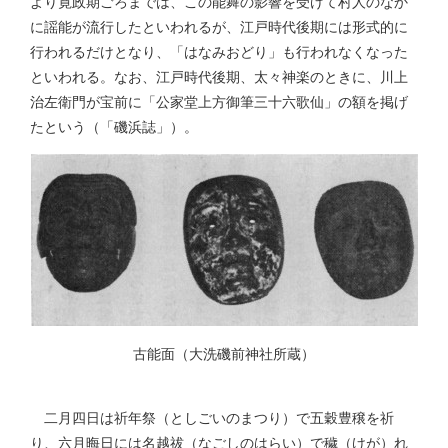
より寛政期ごろまでは、この能舞の影響を受けて村人のなか
に謡能が流行したといわれるが、江戸時代後期には形式的に
行われるだけとなり、「はなみおどり」も行われなくなった
といわれる。なお、江戸時代後期、太々神楽のときに、川上
治左衛門が宝前に「公家堂上方御筆三十六歌仙」の額を掲げ
たという（「磯浜誌」）。
古能面（大洗磯前神社所蔵）
二月四日は祈年祭（としごいのまつり）で五穀豊穣を祈
り、六月晦日には名越祓（なごしのはらい）で穢（けが）れ