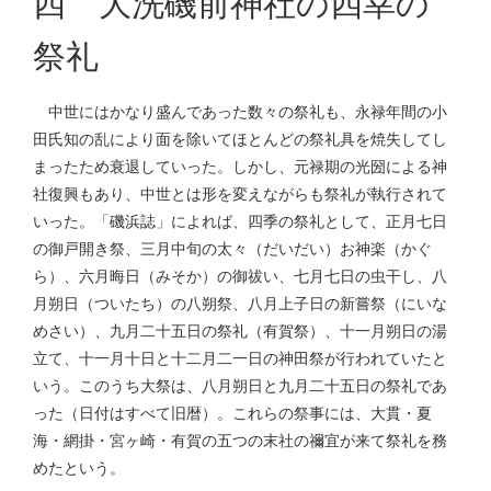
四 大洗磯前神社の四幸の
祭礼
中世にはかなり盛んであった数々の祭礼も、永禄年間の小
田氏知の乱により面を除いてほとんどの祭礼具を焼失してし
まったため衰退していった。しかし、元禄期の光圀による神
社復興もあり、中世とは形を変えながらも祭礼が執行されて
いった。「磯浜誌」によれば、四季の祭礼として、正月七日
の御戸開き祭、三月中旬の太々（だいだい）お神楽（かぐ
ら）、六月晦日（みそか）の御祓い、七月七日の虫干し、八
月朔日（ついたち）の八朔祭、八月上子日の新嘗祭（にいな
めさい）、九月二十五日の祭礼（有賀祭）、十一月朔日の湯
立て、十一月十日と十二月二一日の神田祭が行われていたと
いう。このうち大祭は、八月朔日と九月二十五日の祭礼であ
った（日付はすべて旧暦）。これらの祭事には、大貫・夏
海・網掛・宮ヶ崎・有賀の五つの末社の禰宜が来て祭礼を務
めたという。