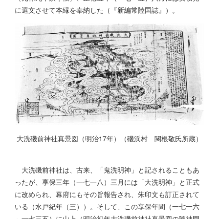
に選文させて本縁を奉納した（『新編常陸国誌』）。
大洗磯前神社真景図（明治17年）（磯浜村 関根敬氏所蔵）
大洗磯前神社は、古来、「鬼洗明神」と記されることもあ
ったが、享保三年（一七一八）三月には「大洗明神」と正式
に改められ、幕府にもその旨報告され、朱印文も訂正されて
いる（水戸紀年（三））。そして、この享保年間（一七一六
～一七三五）に山上（明治初年大洗磯前神社真景図の隨神門