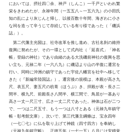
においては、摂社四〇余、神戸（しんこ）一千戸といわれ繁
栄をきわめたが、永禄年間（一五五八～一五六九）の小田氏
知の乱により灰じんと帰し、以後百数十年間、海ぎわに小さ
な祠を造って辛うじて存続している有り様であった（「磯浜
誌」）。
第二代藩主光圀は、社寺改革を推し進め、古社名刹の維持
復興に努めたが、その一環として式内社（「延喜式」「神名
帳」登録の神社）であり由緒のある大洗磯前神社の復興を思
い立ち、元禄二年（一六八九）に磯辺より山の半復に遷宮を
行い、同時に沖洲の鎮守であった宇佐八幡宮を社中へ移して
きた（『新編常陸国誌』）。遷宮後の規模は、本殿が高さ九
尺、表五尺、妻五尺の枋葺（ほうぶ）き、拝殿が表・長さ二
間半、横九尺、前殿長さ八間半、横三間で、鳥居が一基あり
高さ一丈一尺三寸、広さ一丈二尺であった。神体は石が二つ
で、一つは二尺五寸、もう一つは八寸とある（元禄九年鎮守
帳・彰考館文庫）。次いで、第三代藩主綱條は、宝永四年
（一七〇七）に仏を取り上げて神鏡（四寸四方）を奉納し
（元禄九年鎮守帳）、正徳五年（一七一五）八月には安積覚