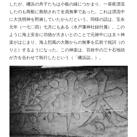
したが、磯浜の舟子たちは小板の縁につかまり、一昼夜漂流
したのも商船に救助されて全員無事であった。これは漂流中
に大洗明神を黙祷していたからだという。同様の話は、宝永
元年（一七〇四）七月にもある（水戸藩神社録付属）。この
ように海上安全に功徳が大きいとのことで元禄中には太々神
楽がはじまり、海上烈風の大難からの無事を広前で祝詞（の
りと）するようになった。この神楽は、百姓中の三十石地頭
が力を合わせて執行したという（「磯浜誌」）。