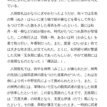
ている。
八朔祭礼はかなりにぎやかだったようだが、街々では五色
の幣（ぬさ：はらいに使う物で紙や麻などを垂らして作る）
をつけて作った旗をさした母衣を作ったという。旗には杜
丹・桜・柳などの絵が描かれ、時代がたつにつれ新作が登場
した。この執行人は、羽織・袴、あるいは裃（かみしも）を
着て執り行い、年番制だった。また、髪釜（ひいがま）街で
は大きな吹き流しが立てられた。とくに、紀州廻り網が繁盛
した元禄・宝永期に盛んであったらしいが、やがて後期には
小規模なものとなった（「磯浜誌」）。
八朔祭礼では、街中を神輿（みこし）が練られたが、神輿
の先頭には猿田彦神の面をつけた道案内がついた。これは古
例により代々中野谷氏によって務められたという。また、こ
の神輿の前には、軍陣のいで立ちの騎馬武者の姿をした幼童
が供奉したというが、この姿も寛政のころまでで、文政期に
は「万度大麻」の幼童となり、支度も伊達（だて）風になっ
たという。その後、斉昭が藩主であったとき、一時的に武者