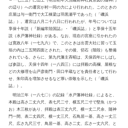
の辺り）への遷宮が村一同の力により行われた。このときの
庄屋は与一衛門で大工棟梁は羽黒瀬平であった（「磯浜
誌」）。遷宮は八月二十八日に行われたが、年号については
享保十年説（『新編常陸国誌』・「磯浜誌」）と享保十五年
説（水戸藩神社録）がある。なお、現在の宮座に引かれたの
は寛政八年（一七九六）で、このときは出雲大社に習って玉
垣の内は二五間四面とされた。その後、切石（階段）も整備
されている。さらに、第九代藩主斉昭は、天保四年にしばし
ば参詣し、天保十四年（一八四三）には拝殿の高欄、屋根な
どの大修理を山戸彦衛門・田口半蔵などを責任者として行わ
せ、朱印高を増加させるなど厚い崇敬を示した（「磯浜
誌」）。
明治三年（一八七〇）の記録「水戸藩神社録」によると、
本殿は高さ二丈六尺、表七尺二寸、横五尺二寸で堅魚（かつ
お）木三枚があり、拝殿は表三丈六尺、横一丈二尺余、随神
門一間、表二丈四尺、横一丈三尺、石鳥居一基、高さ一丈三
尺、広さ九尺三寸、鳥居一基、高さ二丈、広さ一丈六尺、と