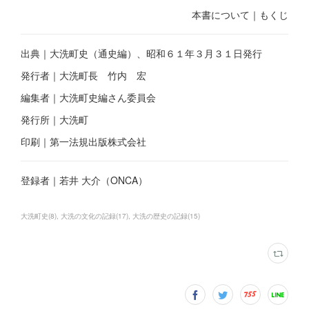
本書について｜もくじ
出典｜大洗町史（通史編）、昭和６１年３月３１日発行
発行者｜大洗町長 竹内 宏
編集者｜大洗町史編さん委員会
発行所｜大洗町
印刷｜第一法規出版株式会社
登録者｜若井 大介（ONCA）
大洗町史
(
8
)
大洗の文化の記録
(
17
)
大洗の歴史の記録
(
15
)