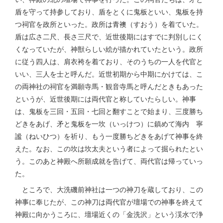
盾を守って持参しており、盾をとくに鬼板といい、鬼板を持
つ祠官を政所といった。政所は青襖（すおう）を着ていた。
盾は広さ二尺、長さ三尺で、近世後期にはすでに判別しにく
くなっていたが、神獣らしい絵が描かれていたという。政所
に従う四人は、肩衣袴を着ており、そのうちの一人を代官と
いい、三人を士と呼んだ。近世初期から中期にかけては、こ
の両神社の祠官を満願寺馬・観音寺馬と呼んだときもあった
というが、近世後期には両代官と称していたらしい。神事
は、鬼板を三回・五回・七回と翻すことで始まり、三度勝ち
どきをあげ、矛と鬼板を一坎（いっけつ）に鎮めて海内 寧
謐（ねいひつ）を祈り、もう一度勝ちどきをあげて神事を終
えた。なお、この坎は坎太夫という者によって掘られたとい
う。このあと神殿へ所願成就を告げて、両代官は帰っていっ
た。
ところで、大洗磯前神社は一つの神刀を蔵しており、この
神事に奉じたが、この神刀は両代官が壇場での神事を終えて
神殿に向かうころに、壇場近くの「金洗沢」という渓水で浄