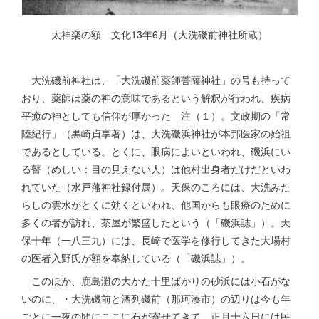
太神楽の額 文化13年6月（大洗磯前神社所蔵）
大洗磯前神社は、「大洗磯前薬師菩薩神社」の号も持って
おり、薬師は薬の神の意味であるという解釈が行われ、疾病
平癒の神としても信仰が厚かった 注（１）。文政期の「常
陸紀行」（黒崎貞享著）は、大洗磯浜神社が本邦医家の始祖
であるとしている。とくに、眼病によいといわれ、磯浜にい
る瞽（めしい：目の見えない人）は他村出身者だけだといわ
れていた（水戸藩神社録付属）。天保のころには、大洗みた
らしの雲水がとくに効くといわれ、他国からも眼療のために
多くの者が訪れ、茶屋が繁盛したという（「磯浜誌」）。天
保十年（一八三九）には、長崎で医学を修行してきた大場村
の医者入野氏が額を奉納している（「磯浜誌」）。
このほか、鹿島灘の大かた十里ばかりの砂浜には小石がな
いのに、・大洗磯前と酒列磯前（那珂湊市）の辺りは今も年
ごとに一夜の間にここに石が寄せてきて、正月十六日には民