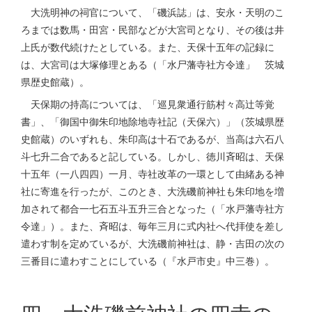
大洗明神の祠官について、「磯浜誌」は、安永・天明のこ
ろまでは数馬・田宮・民部などが大宮司となり、その後は井
上氏が数代続けたとしている。また、天保十五年の記録に
は、大宮司は大塚修理とある（「水尸藩寺社方令達」 茨城
県歴史館蔵）。
天保期の持高については、「巡見衆通行筋村々高辻等覚
書」、「御国中御朱印地除地寺社記（天保六）」（茨城県歴
史館蔵）のいずれも、朱印高は十石であるが、当高は六石八
斗七升二合であると記している。しかし、徳川斉昭は、天保
十五年（一八四四）一月、寺社改革の一環として由緒ある神
社に寄進を行ったが、このとき、大洗磯前神社も朱印地を増
加されて都合一七石五斗五升三合となった（「水戸藩寺社方
令達」）。また、斉昭は、毎年三月に式内社へ代拝使を差し
遣わす制を定めているが、大洗磯前神社は、静・吉田の次の
三番目に遣わすことにしている（『水戸市史』中三巻）。