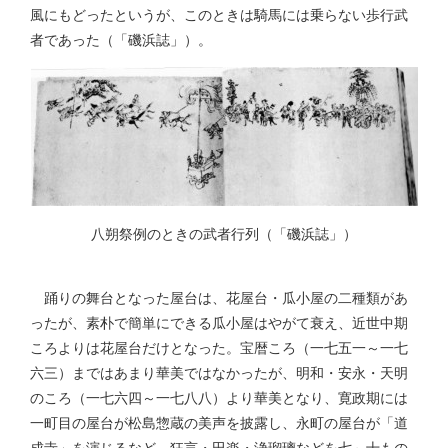
風にもどったというが、このときは騎馬には乗らない歩行武
者であった（「磯浜誌」）。
八朔祭例のときの武者行列（「磯浜誌」）
踊りの舞台となった屋台は、花屋台・瓜小屋の二種類があ
ったが、素朴で簡単にできる瓜小屋はやがて衰え、近世中期
ころよりは花屋台だけとなった。宝暦ころ（一七五一～一七
六三）まではあまり華美ではなかったが、明和・安永・天明
のころ（一七六四～一七八八）より華美となり、寛政期には
一町目の屋台が松島惣蔵の美声を披露し、永町の屋台が「道
成寺」を演じるなど、狂言・田楽・浄瑠璃などを七～十もの