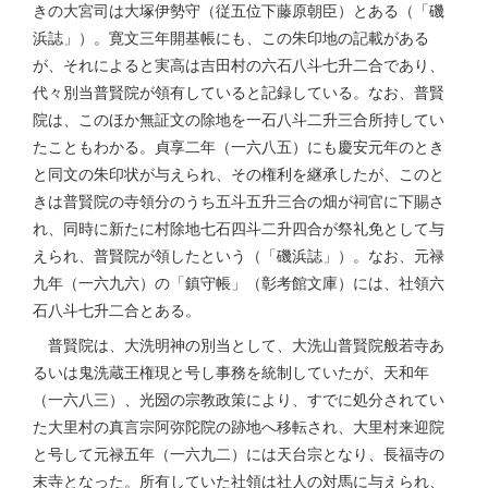
きの大宮司は大塚伊勢守（従五位下藤原朝臣）とある（「磯
浜誌」）。寛文三年開基帳にも、この朱印地の記載がある
が、それによると実高は吉田村の六石八斗七升二合であり、
代々別当普賢院が領有していると記録している。なお、普賢
院は、このほか無証文の除地を一石八斗二升三合所持してい
たこともわかる。貞享二年（一六八五）にも慶安元年のとき
と同文の朱印状が与えられ、その権利を継承したが、このと
きは普賢院の寺領分のうち五斗五升三合の畑が祠官に下賜さ
れ、同時に新たに村除地七石四斗二升四合が祭礼免として与
えられ、普賢院が領したという（「磯浜誌」）。なお、元禄
九年（一六九六）の「鎮守帳」（彰考館文庫）には、社領六
石八斗七升二合とある。
普賢院は、大洗明神の別当として、大洗山普賢院般若寺あ
るいは鬼洗蔵王権現と号し事務を統制していたが、天和年
（一六八三）、光圀の宗教政策により、すでに処分されてい
た大里村の真言宗阿弥陀院の跡地へ移転され、大里村来迎院
と号して元禄五年（一六九二）には天台宗となり、長福寺の
末寺となった。所有していた社領は社人の対馬に与えられ、