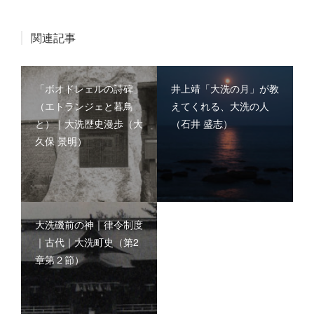
関連記事
「ボオドレェルの詩碑」
井上靖「大洗の月」が教
（エトランジェと暮鳥
えてくれる、大洗の人
と）｜大洗歴史漫歩（大
（石井 盛志）
久保 景明）
大洗磯前の神｜律令制度
｜古代｜大洗町史（第2
章第２節）