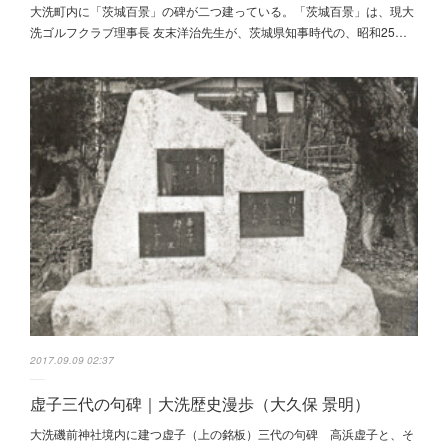
大洗町内に「茨城百景」の碑が二つ建っている。「茨城百景」は、現大
洗ゴルフクラブ理事長 友末洋治先生が、茨城県知事時代の、昭和25…
2017.09.09 02:37
虚子三代の句碑｜大洗歴史漫歩（大久保 景明）
大洗磯前神社境内に建つ虚子（上の銘板）三代の句碑 高浜虚子と、そ