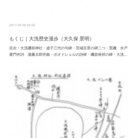
2017.09.09 02:52
もくじ｜大洗歴史漫歩（大久保 景明）
目次・大洗磯前神社・虚子三代の句碑・茨城百景の碑二つ・荒磯 水戸
黄門作詞 瀧廉太郎作曲・ボオドレェルの詩碑・磯節発祥の碑・大洗…