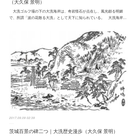
（大久保 景明）
大洗ゴルフ場の下の大洗海岸は、奇岩怪石が点在し、風光頗る明媚
で、所謂「波の花散る大洗」として天下に知られている。 大洗海岸…
2017.09.09 02:39
茨城百景の碑二つ｜大洗歴史漫歩（大久保 景明）