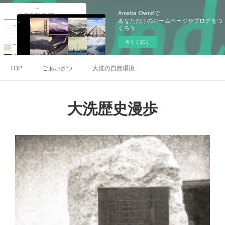
Ameba Owndで
あなただけのホームページやブログをつ
くろう
今すぐ試す
TOP
ごあいさつ
大洗の自然環境
大洗歴史漫歩