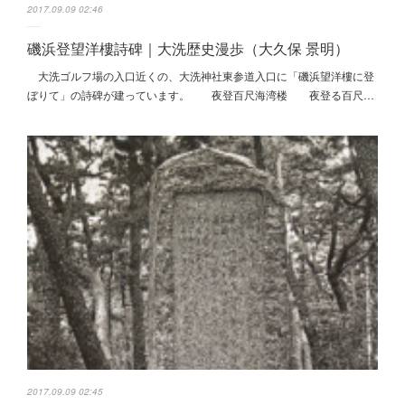
2017.09.09 02:46
磯浜登望洋樓詩碑｜大洗歴史漫歩（大久保 景明）
大洗ゴルフ場の入口近くの、大洗神社東参道入口に「磯浜望洋樓に登
ぼりて」の詩碑が建っています。 夜登百尺海湾楼 夜登る百尺…
2017.09.09 02:45