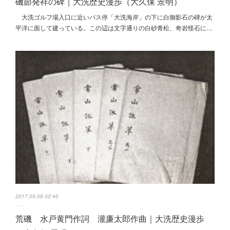
磯節発祥の碑｜大洗歴史漫歩（大久保 景明）
大洗ゴルフ場入口に近いバス停「大洗海岸」の下に白御影石の碑が太
平洋に面して建っている。この辺は文字通りの白砂青松、奇岩怪石に…
2017.09.09 02:40
荒磯 水戸黄門作詞 瀧廉太郎作曲｜大洗歴史漫歩