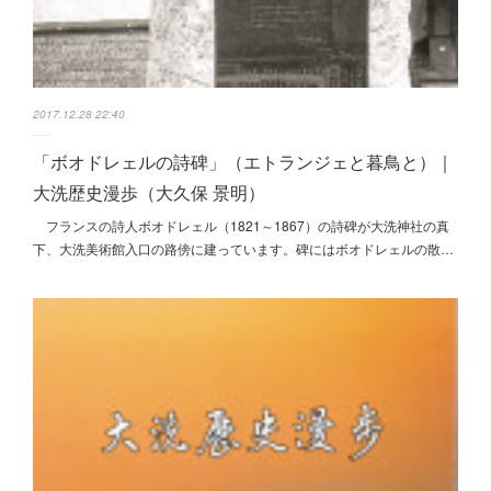
2017.12.28 22:40
「ボオドレェルの詩碑」（エトランジェと暮鳥と）｜
大洗歴史漫歩（大久保 景明）
フランスの詩人ボオドレェル（1821～1867）の詩碑が大洗神社の真
下、大洗美術館入口の路傍に建っています。碑にはボオドレェルの散…