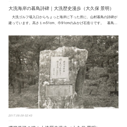
大洗海岸の暮鳥詩碑｜大洗歴史漫歩（大久保 景明）
大洗ゴルフ場入口からちょっと海岸に下った所に、山村暮鳥の詩碑が
建っています。高さ１ｍ51cm、巾91cmのみかげ石造りです。 暮鳥…
2017.09.09 02:43