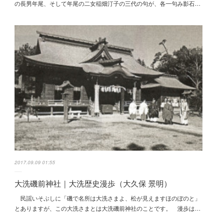
の長男年尾、そして年尾の二女稲畑汀子の三代の句が、各一句み影石…
2017.09.09 01:55
大洗磯前神社｜大洗歴史漫歩（大久保 景明）
民謡いそぶしに「磯で名所は大洗さまよ、松が見えますほのぼのと」
とありますが、この大洗さまとは大洗磯前神社のことです。 漫歩は…